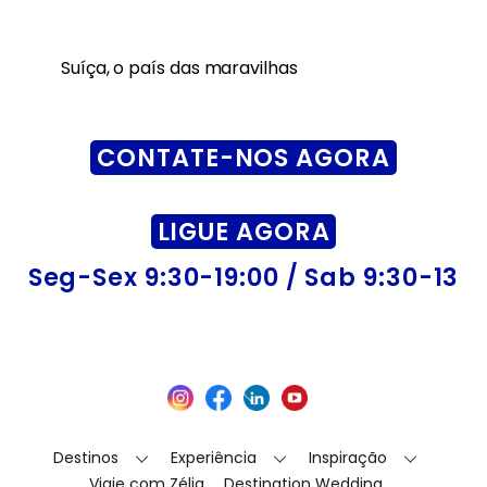
Suíça, o país das maravilhas
CONTATE-NOS AGORA
LIGUE AGORA
Seg-Sex 9:30-19:00 / Sab 9:30-13
Back
Instagram
Facebook
LinkedIn
YouTube
To
Top
Destinos
Experiência
Inspiração
Viaje com Zélia
Destination Wedding