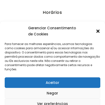
Horários
Segunda a Sexta: 09:30 – 19:00
Gerenciar Consentimento
Sábado: 09:30 – 13:00
de Cookies
Domingo e Feriados: fechado
Para fornecer as melhores experiências, usamos tecnologias
como cookies para armazenar e/ou acessar informações do
dispositivo. O consentimento para essas tecnologias nos
permitirá processar dados como comportamento de navegação
Empresa
|
Política de Privacidade
|
Política de Cookies (BR)
ou IDs exclusivos neste site. Não consentir ou retirar o
Powered by
Elettra Editora
2012-2026©
consentimento pode afetar negativamente certos recursos e
funções.
Idioma original do site: português Brasil
Aceitar
G-Translate para visitantes estrangeiros
Negar
Ver preferências