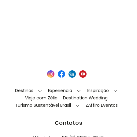
Back
Instagram
Facebook
LinkedIn
YouTube
To
Top
Destinos
Experiência
Inspiração
Viaje com Zélia
Destination Wedding
Turismo Sustentável Brasil
ZAffiro Eventos
Contatos