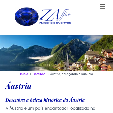
Skip
Men
to
content
Início
Destinos
Áustria, abraçando o Danúbio
Áustria
Descubra a beleza histórica da Áustria
A Áustria é um país encantador localizado na