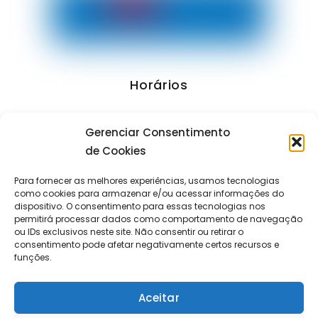
Horários
Segunda a Sexta: 09:30 – 19:00
Gerenciar Consentimento
Sábado: 09:30 – 13:00
de Cookies
Domingo e Feriados: fechado
Para fornecer as melhores experiências, usamos tecnologias
como cookies para armazenar e/ou acessar informações do
dispositivo. O consentimento para essas tecnologias nos
permitirá processar dados como comportamento de navegação
Empresa
|
Política de Privacidade
|
Política de Cookies (BR)
ou IDs exclusivos neste site. Não consentir ou retirar o
Powered by
Elettra Editora
2012-2026©
consentimento pode afetar negativamente certos recursos e
funções.
Idioma original do site: português Brasil
Aceitar
G-Translate para visitantes estrangeiros