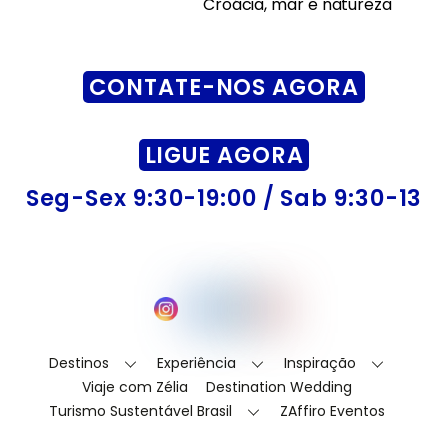
Croácia, mar e natureza
CONTATE-NOS AGORA
LIGUE AGORA
Seg-Sex 9:30-19:00 / Sab 9:30-13
Back
Instagram
Facebook
LinkedIn
YouTube
To
Top
Destinos
Experiência
Inspiração
Viaje com Zélia
Destination Wedding
Turismo Sustentável Brasil
ZAffiro Eventos