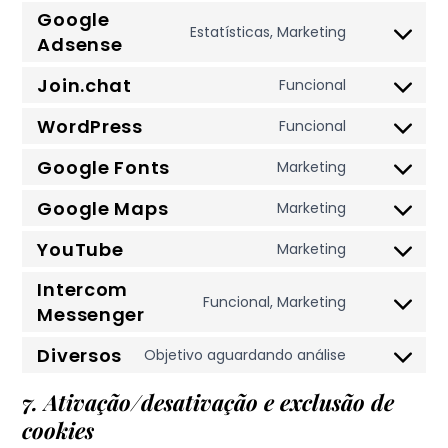
cloudflare
to
Google
service
Estatísticas, Marketing
Adsense
Consent
google-
to
Join.chat
ads-
Funcional
service
Consent
optimization
google-
to
WordPress
Funcional
Consent
adsense
service
to
Google Fonts
Marketing
join.chat
Consent
service
to
Google Maps
Marketing
wordpress
Consent
service
to
YouTube
Marketing
google-
Consent
service
fonts
Intercom
to
google-
Funcional, Marketing
Messenger
service
Consent
maps
youtube
to
Diversos
Objetivo aguardando análise
service
Consent
intercom-
to
7. Ativação/desativação e exclusão de
messenger
service
cookies
diversos