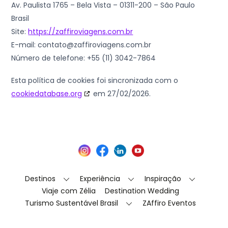
Av. Paulista 1765 – Bela Vista – 01311-200 – São Paulo
Brasil
Site:
https://zaffiroviagens.com.br
E-mail:
contato@
zaffiroviagens.com.br
Número de telefone: +55 (11) 3042-7864
Esta política de cookies foi sincronizada com o
cookiedatabase.org
em 27/02/2026.
Back
Instagram
Facebook
LinkedIn
YouTube
To
Top
Destinos
Experiência
Inspiração
Viaje com Zélia
Destination Wedding
Turismo Sustentável Brasil
ZAffiro Eventos