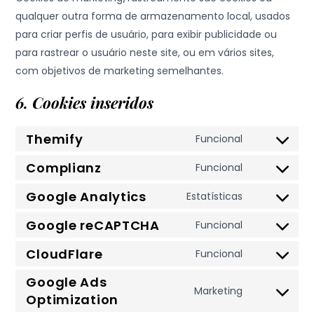
qualquer outra forma de armazenamento local, usados
para criar perfis de usuário, para exibir publicidade ou
para rastrear o usuário neste site, ou em vários sites,
com objetivos de marketing semelhantes.
6. Cookies inseridos
Themify
Funcional
Consent
to
Complianz
Funcional
Consent
service
to
Google Analytics
Estatísticas
themify
Consent
service
to
Google reCAPTCHA
Funcional
complianz
Consent
service
to
CloudFlare
Funcional
google-
Consent
service
analytics
Google Ads
to
google-
Marketing
Optimization
service
Consent
recaptcha