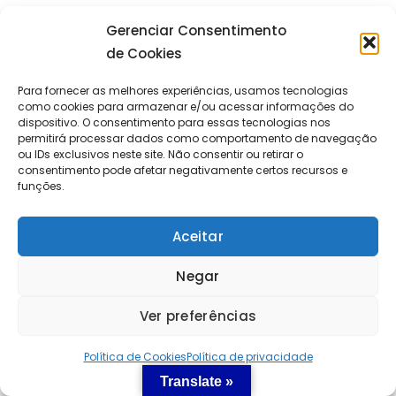
WhatsApp: +55 (11) 91594-0847
Gerenciar Consentimento
Telefone:
+55 (11) 3240-7864
de Cookies
Email:
contato@zaffiroviagens.com.br
Para fornecer as melhores experiências, usamos tecnologias
como cookies para armazenar e/ou acessar informações do
Agência de Turismo e DMC
dispositivo. O consentimento para essas tecnologias nos
permitirá processar dados como comportamento de navegação
ou IDs exclusivos neste site. Não consentir ou retirar o
consentimento pode afetar negativamente certos recursos e
funções.
Aceitar
Negar
Main Sponsor de
Ver preferências
💬 Podemos ajudar? (Por - Eng - Ita)
Política de Cookies
Política de privacidade
Translate »