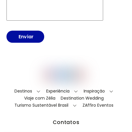
Enviar
Back
Instagram
Facebook
LinkedIn
YouTube
To
Top
Destinos
Experiência
Inspiração
Viaje com Zélia
Destination Wedding
Turismo Sustentável Brasil
ZAffiro Eventos
Contatos